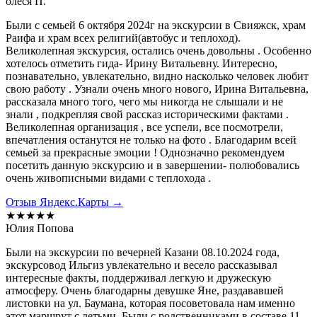
олеся П.
Были с семьей 6 октября 2024г на экскурсии в Свияжск, храм
Раифа и храм всех религий(автобус и теплоход).
Великолепная экскурсия, остались очень довольны . Особенно
хотелось отметить гида- Ирину Витальевну. Интересно,
познавательно, увлекательно, видно насколько человек любит
свою работу . Узнали очень много нового, Ирина Витальевна,
рассказала много того, чего мы никогда не слышали и не
знали , подкрепляя свой рассказ историческими фактами .
Великолепная организация , все успели, все посмотрели,
впечатления останутся не только на фото . Благодарим всей
семьей за прекрасные эмоции ! Однозначно рекомендуем
посетить данную экскурсию и в завершении- полюбовались
очень живописными видами с теплохода .
Отзыв Яндекс.Карты →
★★★★★
Юлия Попова
Были на экскурсии по вечерней Казани 08.10.2024 года,
экскурсовод Ильгиз увлекательно и весело рассказывал
интересные факты, поддерживал легкую и дружескую
атмосферу. Очень благодарны девушке Яне, раздававшей
листовки на ул. Баумана, которая посоветовала нам именно
этот маршрут с детьми. Были с родственниками в составе 11