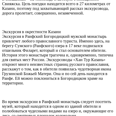
Свияжска. Цель поездки находится всего в 27 километрах от
Казани, поэтому под захватывающий рассказ экскурсовода,
дорога пролетает, совершенно, незамеченной.
Экскурсия в окрестности Казани
Экскурсия в Раифский Богородицкий мужской монастырь
привлечет любого православного туриста. Именно здесь, на
берегу Сумского (Раифского) озера в 17 веке подвизался
отшельник Филарет, который и стал основателем обители.
История этого монастыря трагична и, одновременно, типична
для святых мест России. Экскурсоводы «Хан Тур Казань»
откроют много неизвестных страниц русского православия,
расскажут о том, как в обители появилась чудотворная икона
Грузинской Божьей Матери. Она и по сей день находится в
Раифе. Ей можно поклониться в Богородицком храме на
территории.
Во время экскурсии в Раифский монастырь следует посетить
музей, который находится в одном из зданий обители и
полюбоваться чудесными видами на озеро и, окружающие его
леса, со смотровых площадок колокольни.