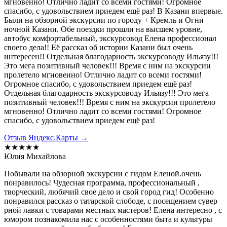
мгновенно! Отлично ладит со всеми гостями! Огромное
спасибо, с удовольствием приедем ещё раз! В Казани впервые.
Были на обзорной экскурсии по городу + Кремль и Огни
ночной Казани. Обе поездки прошли на высшем уровне,
автобус комфортабельный, экскурсовод Елена профессионал
своего дела!! Её рассказ об истории Казани был очень
интересен!! Отдельная благодарность экскурсоводу Ильязу!!!
Это мега позитивный человек!!! Время с ним на экскурсии
пролетело мгновенно! Отлично ладит со всеми гостями!
Огромное спасибо, с удовольствием приедем ещё раз!
Отдельная благодарность экскурсоводу Ильязу!!! Это мега
позитивный человек!!! Время с ним на экскурсии пролетело
мгновенно! Отлично ладит со всеми гостями! Огромное
спасибо, с удовольствием приедем ещё раз!
Отзыв Яндекс.Карты →
★★★★★
Юлия Михайлова
Побывали на обзорной экскурсии с гидом Еленой.очень
понравилось! Чудесная программа, профессиональный ,
творческий, любячий свое дело и свой город гид! Особенно
понравился рассказ о татарской слободе, с посещением сувер
рной лавки с товарами местных мастеров! Елена интересно , с
юмором познакомила нас с особенностями быта и культуры