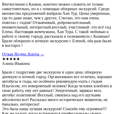
Впечатления о Казани, конечно можно сложить не только
самостоятельно, но и с помощью обзорных экскурсий. Среди
множества предложений выбрали Хан Тур. Цены умеренные,
где-то даже ниже, чем у других. Считаю, что нам очень
повезло с гидом! Отзывчивый, доброжелательный,
внимательный, интересный,веселый, участливый -это всё гид
Елена. Настоящяя жемчужина, Хан Тура. С такой любовью к
работе и своему городу, рассказала и познакомила с Казанью!
Брали обзорную и ночную экскурсию с Еленой, оба раза были
в восторге !
Отзыв Яндекс.Карты →
★★★★★
Алина Ивакина
Брали с подругами две экскурсии в один день: обзорную
дневную и ночной город. Организовано все отлично, хорошие
автобусы и гиды, но особенно рекомендую ехать с гидом
Ильгисом, это невероятный человек! Когда человек влюблен в
свою работу, ему нет равных! Энергичный, заряжал весь
автобус позитивом! Веселый, смеялись над его шутками
абсолютно все! Рассказал много исторических моментов, не
банально, интересно!
Это была наша лучшая экскурсия! Спасибо ему огромное!!!
Как же радует, когда встречаются профессионалы своего