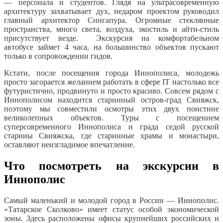
― персонала и студентов. Глядя на ультрасовременную
архитектуру захватывает дух, недаром проектом руководил
главный архитектор Сингапура. Огромные стеклянные
пространства, много света, воздуха, экостиль и айти-стиль
присутствует везде. Экскурсия на комфортабельном
автобусе займет 4 часа, на большинство объектов пускают
только в сопровождении гидов.
Кстати, после посещения города Иннополиса, молодежь
просто загорается желанием работать в сфере IT настолько все
футуристично, продвинуто и просто красиво. Совсем рядом с
Иннополисом находится старинный остров-град Свияжск,
поэтому мы совместили осмотры этих двух поистине
великолепных объектов. Туры с посещением
суперсовременного Иннополиса и града седой русской
старины Свияжска, где старинные храмы и монастыри,
оставляют неизгладимое впечатление.
Что посмотреть на экскурсии в
Иннополис
Самый маленький и молодой город в России ― Иннополис.
«Татарское Сколково» имеет статус особой экономической
зоны. Здесь расположены офисы крупнейших российских и