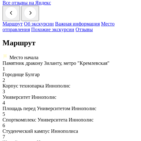
Все отзывы на Яндекс
Маршрут
Об экскурсии
Важная информация
Место
отправления
Похожие экскурсии
Отзывы
Маршрут
Место начала
Памятник дракону Зиланту, метро "Кремлевская"
1
Городище Булгар
2
Корпус технопарка Иннополис
3
Университет Иннополис
4
Площадь перед Университетом Иннополис
5
Спорткомплекс Университета Иннополис
6
Студенческий кампус Иннополиса
7