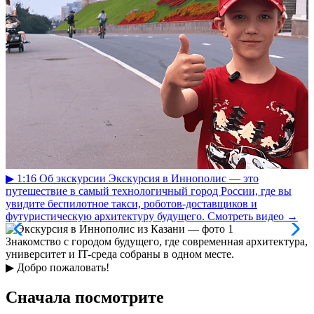
▶
1:16
Об экскурсии
Экскурсия в Иннополис — это
путешествие в самый технологичный город России, где вы
увидите беспилотное такси, роботов-доставщиков и
футуристическую архитектуру будущего.
Смотреть видео
→
Знакомство с городом будущего, где современная архитектура,
университет и IT-среда собраны в одном месте.
▶
Добро пожаловать!
Сначала посмотрите