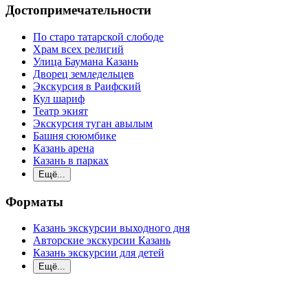
Достопримечательности
По старо татарской слободе
Храм всех религий
Улица Баумана Казань
Дворец земледельцев
Экскурсия в Раифский
Кул шариф
Театр экият
Экскурсия туган авылым
Башня сююмбике
Казань арена
Казань в парках
Ещё...
Форматы
Казань экскурсии выходного дня
Авторские экскурсии Казань
Казань экскурсии для детей
Ещё...