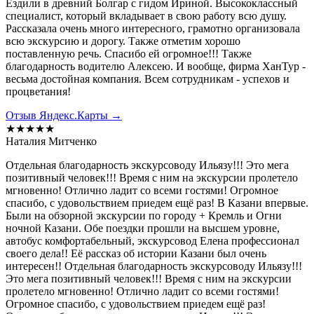
Ездили в древний Болгар с гидом Ириной. Высококлассный
специалист, который вкладывает в свою работу всю душу.
Рассказала очень много интересного, грамотно организовала
всю экскурсию и дорогу. Также отметим хорошо
поставленную речь. Спасибо ей огромное!!! Также
благодарность водителю Алексею. И вообще, фирма ХанТур -
весьма достойная компания. Всем сотрудникам - успехов и
процветания!
Отзыв Яндекс.Карты →
★★★★★
Наталия Митченко
Отдельная благодарность экскурсоводу Ильязу!!! Это мега
позитивный человек!!! Время с ним на экскурсии пролетело
мгновенно! Отлично ладит со всеми гостями! Огромное
спасибо, с удовольствием приедем ещё раз! В Казани впервые.
Были на обзорной экскурсии по городу + Кремль и Огни
ночной Казани. Обе поездки прошли на высшем уровне,
автобус комфортабельный, экскурсовод Елена профессионал
своего дела!! Её рассказ об истории Казани был очень
интересен!! Отдельная благодарность экскурсоводу Ильязу!!!
Это мега позитивный человек!!! Время с ним на экскурсии
пролетело мгновенно! Отлично ладит со всеми гостями!
Огромное спасибо, с удовольствием приедем ещё раз!