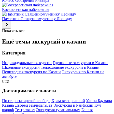
Колесо Обозрения Ривьера
Воскресенская набережная
Памятник Священномученику Леониду
Показать все
Ещё темы экскурсий в казани
Категория
Индивидуальные экскурсии
Групповые экскурсии в Казани
Школьные экскурсии
Теплоходные экскурсии в Казани
Пешеходная экскурсия по Казани
Экскурсия по Казани на
автобусе
Еще...
Достопримечательности
По старо татарской слободе
Храм всех религий
Улица Баумана
Казань
Дворец земледельцев
Экскурсия в Раифский
Кул
шариф
Театр экият
Экскурсия туган авылым
Башня