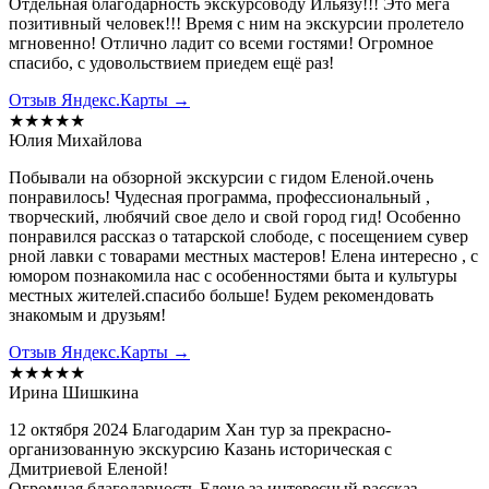
Отдельная благодарность экскурсоводу Ильязу!!! Это мега
позитивный человек!!! Время с ним на экскурсии пролетело
мгновенно! Отлично ладит со всеми гостями! Огромное
спасибо, с удовольствием приедем ещё раз!
Отзыв Яндекс.Карты →
★★★★★
Юлия Михайлова
Побывали на обзорной экскурсии с гидом Еленой.очень
понравилось! Чудесная программа, профессиональный ,
творческий, любячий свое дело и свой город гид! Особенно
понравился рассказ о татарской слободе, с посещением сувер
рной лавки с товарами местных мастеров! Елена интересно , с
юмором познакомила нас с особенностями быта и культуры
местных жителей.спасибо больше! Будем рекомендовать
знакомым и друзьям!
Отзыв Яндекс.Карты →
★★★★★
Ирина Шишкина
12 октября 2024 Благодарим Хан тур за прекрасно-
организованную экскурсию Казань историческая с
Дмитриевой Еленой!
Огромная благодарность Елене за интересный рассказ