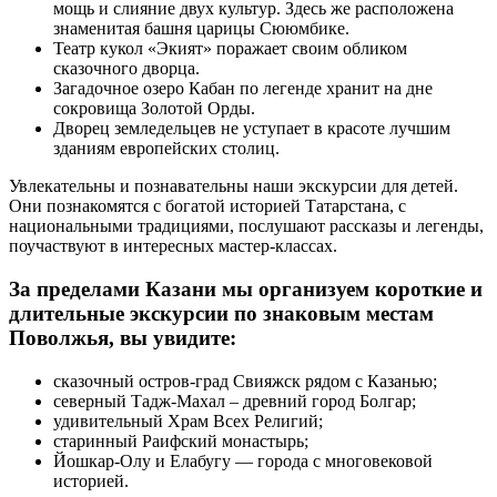
мощь и слияние двух культур. Здесь же расположена
знаменитая башня царицы Сююмбике.
Театр кукол «Экият» поражает своим обликом
сказочного дворца.
Загадочное озеро Кабан по легенде хранит на дне
сокровища Золотой Орды.
Дворец земледельцев не уступает в красоте лучшим
зданиям европейских столиц.
Увлекательны и познавательны наши экскурсии для детей.
Они познакомятся с богатой историей Татарстана, с
национальными традициями, послушают рассказы и легенды,
поучаствуют в интересных мастер-классах.
За пределами Казани мы организуем короткие и
длительные экскурсии по знаковым местам
Поволжья, вы увидите:
сказочный остров-град Свияжск рядом с Казанью;
северный Тадж-Махал – древний город Болгар;
удивительный Храм Всех Религий;
старинный Раифский монастырь;
Йошкар-Олу и Елабугу ― города с многовековой
историей.