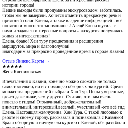
истории города!
Пешие выходы были продуманы экскурсоводом, заботилась,
чтобы мы не замёрзли. Хочется отметить прекрасную речь и
приятный голос Елены, а также владение информацией - всё
понятно и много что запомнилось! А ещё Елена шутила с
нами и задавала интересные вопросы - экскурсия получилась
живая и интерактивная!
Елена, браво! Хан туру процветания и расширения
маршрутов, мира и благополучия!
Благодарим за прекрасно проведённое время в городе Казань!
Отзыв Яндекс.Карты →
★★★★★
Женя Клепиковская
Впечатления о Казани, конечно можно сложить не только
самостоятельно, но и с помощью обзорных экскурсий. Среди
множества предложений выбрали Хан Тур. Цены умеренные,
где-то даже ниже, чем у других. Считаю, что нам очень
повезло с гидом! Отзывчивый, доброжелательный,
внимательный, интересный,веселый, участливый -это всё гид
Елена. Настоящяя жемчужина, Хан Тура. С такой любовью к
работе и своему городу, рассказала и познакомила с Казанью!
Брали обзорную и ночную экскурсию с Еленой, оба раза были
в восторге !