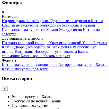
Фильтры
×
Категория
Индивидуальные экскурсии
Групповые экскурсии в Казани
Школьные экскурсии
Теплоходные экскурсии в Казани
Пешеходная экскурсия по Казани
Экскурсия по Казани на
автобусе
Достопримечательности
По старо татарской слободе
Храм всех религий
Улица Баумана
Казань
Дворец земледельцев
Экскурсия в Раифский
Кул
шариф
Театр экият
Экскурсия туган авылым
Башня
сююмбике
Казань арена
Казань в парках
Форматы
Казань экскурсии выходного дня
Авторские экскурсии Казань
Казань экскурсии для детей
Все категории
×
Речные прогулки Казани
Экскурсии по ночной Казани
Групповые экскурсии