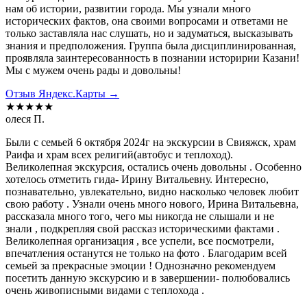
нам об истории, развитии города. Мы узнали много
исторических фактов, она своими вопросами и ответами не
только заставляла нас слушать, но и задуматься, высказывать
знания и предположения. Группа была дисциплинированная,
проявляла заинтересованность в познании историрии Казани!
Мы с мужем очень рады и довольны!
Отзыв Яндекс.Карты →
★★★★★
олеся П.
Были с семьей 6 октября 2024г на экскурсии в Свияжск, храм
Раифа и храм всех религий(автобус и теплоход).
Великолепная экскурсия, остались очень довольны . Особенно
хотелось отметить гида- Ирину Витальевну. Интересно,
познавательно, увлекательно, видно насколько человек любит
свою работу . Узнали очень много нового, Ирина Витальевна,
рассказала много того, чего мы никогда не слышали и не
знали , подкрепляя свой рассказ историческими фактами .
Великолепная организация , все успели, все посмотрели,
впечатления останутся не только на фото . Благодарим всей
семьей за прекрасные эмоции ! Однозначно рекомендуем
посетить данную экскурсию и в завершении- полюбовались
очень живописными видами с теплохода .