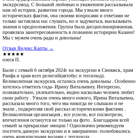
экскурсовод. С большой любовью и уважением рассказывала
нам об истории, развитии города. Мы узнали много
исторических фактов, она своими вопросами и ответами не
только заставляла нас слушать, но и задуматься, высказывать
знания и предположения. Группа была дисциплинированная,
проявляла заинтересованность в познании историрии Казани!
Мы с мужем очень рады и довольны!
Отзыв Яндекс.Карты →
★★★★★
олеся П.
Были с семьей 6 октября 2024г на экскурсии в Свияжск, храм
Раифа и храм всех религий(автобус и теплоход).
Великолепная экскурсия, остались очень довольны . Особенно
хотелось отметить гида- Ирину Витальевну. Интересно,
познавательно, увлекательно, видно насколько человек любит
свою работу . Узнали очень много нового, Ирина Витальевна,
рассказала много того, чего мы никогда не слышали и не
знали , подкрепляя свой рассказ историческими фактами .
Великолепная организация , все успели, все посмотрели,
впечатления останутся не только на фото . Благодарим всей
семьей за прекрасные эмоции ! Однозначно рекомендуем
посетить данную экскурсию и в завершении- полюбовались
очень живописными видами с теплохода .