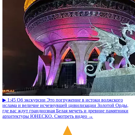
▶
1:45
Об экскурсии
Это погружение в истоки волжского
ислама и величие исчезнувшей цивилизации Золотой Орды,
где вас ждут грандиозная Белая мечеть и древние памятники
архитектуры ЮНЕСКО.
Смотреть видео
→