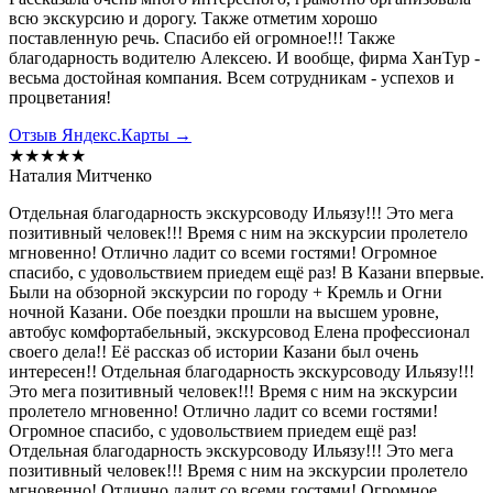
всю экскурсию и дорогу. Также отметим хорошо
поставленную речь. Спасибо ей огромное!!! Также
благодарность водителю Алексею. И вообще, фирма ХанТур -
весьма достойная компания. Всем сотрудникам - успехов и
процветания!
Отзыв Яндекс.Карты →
★★★★★
Наталия Митченко
Отдельная благодарность экскурсоводу Ильязу!!! Это мега
позитивный человек!!! Время с ним на экскурсии пролетело
мгновенно! Отлично ладит со всеми гостями! Огромное
спасибо, с удовольствием приедем ещё раз! В Казани впервые.
Были на обзорной экскурсии по городу + Кремль и Огни
ночной Казани. Обе поездки прошли на высшем уровне,
автобус комфортабельный, экскурсовод Елена профессионал
своего дела!! Её рассказ об истории Казани был очень
интересен!! Отдельная благодарность экскурсоводу Ильязу!!!
Это мега позитивный человек!!! Время с ним на экскурсии
пролетело мгновенно! Отлично ладит со всеми гостями!
Огромное спасибо, с удовольствием приедем ещё раз!
Отдельная благодарность экскурсоводу Ильязу!!! Это мега
позитивный человек!!! Время с ним на экскурсии пролетело
мгновенно! Отлично ладит со всеми гостями! Огромное