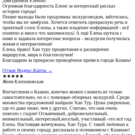
Дмитриевой Еленой!
Огромная благодарность Елене за интересный рассказ
истории города!
Пешие выходы были продуманы экскурсоводом, заботилась,
чтобы мы не замёрзли. Хочется отметить прекрасную речь и
приятный голос Елены, а также владение информацией - всё
понятно и много что запомнилось! А ещё Елена шутила с
нами и задавала интересные вопросы - экскурсия получилась
живая и интерактивная!
Елена, браво! Хан туру процветания и расширения
маршрутов, мира и благополучия!
Благодарим за прекрасно проведённое время в городе Казань!
Отзыв Яндекс.Карты →
★★★★★
Женя Клепиковская
Впечатления о Казани, конечно можно сложить не только
самостоятельно, но и с помощью обзорных экскурсий. Среди
множества предложений выбрали Хан Тур. Цены умеренные,
где-то даже ниже, чем у других. Считаю, что нам очень
повезло с гидом! Отзывчивый, доброжелательный,
внимательный, интересный,веселый, участливый -это всё гид
Елена. Настоящяя жемчужина, Хан Тура. С такой любовью к
работе и своему городу, рассказала и познакомила с Казанью!