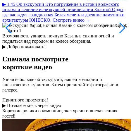
▶
1:45
Об экскурсии
Это погружение в истоки волжского
ислама и величие исчезнувшей цивилизации Золотой Орды,
где вас ждут грандиозная Белая мечеть и древние памятники
архитектуры ЮНЕСКО.
Смотреть видео
→
Возможность увидеть ночную Казань в сиянии огней и
подняться над городом на колесе обозрения.
▶
Добро пожаловать!
Сначала посмотрите
короткие видео
Узнайте больше об экскурсии, нашей компании и
впечатлениях туристов. Затем пролистайте фотографии в
галерее.
Приятного просмотра!
▶
Познакомьтесь через видео
Короткие ролики о компании, экскурсии и впечатлениях
гостей