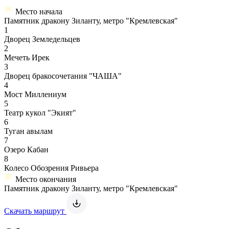
Место начала
Памятник дракону Зиланту, метро "Кремлевская"
1
Дворец Земледельцев
2
Мечеть Ирек
3
Дворец бракосочетания "ЧАША"
4
Мост Миллениум
5
Театр кукол "Экият"
6
Туган авылам
7
Озеро Кабан
8
Колесо Обозрения Ривьера
Место окончания
Памятник дракону Зиланту, метро "Кремлевская"
Скачать маршрут