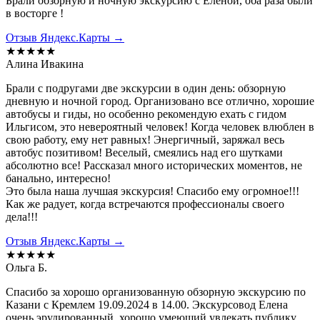
Брали обзорную и ночную экскурсию с Еленой, оба раза были
в восторге !
Отзыв Яндекс.Карты →
★★★★★
Алина Ивакина
Брали с подругами две экскурсии в один день: обзорную
дневную и ночной город. Организовано все отлично, хорошие
автобусы и гиды, но особенно рекомендую ехать с гидом
Ильгисом, это невероятный человек! Когда человек влюблен в
свою работу, ему нет равных! Энергичный, заряжал весь
автобус позитивом! Веселый, смеялись над его шутками
абсолютно все! Рассказал много исторических моментов, не
банально, интересно!
Это была наша лучшая экскурсия! Спасибо ему огромное!!!
Как же радует, когда встречаются профессионалы своего
дела!!!
Отзыв Яндекс.Карты →
★★★★★
Ольга Б.
Спасибо за хорошо организованную обзорную экскурсию по
Казани с Кремлем 19.09.2024 в 14.00. Экскурсовод Елена
очень эрудированный, хорошо умеющий увлекать публику