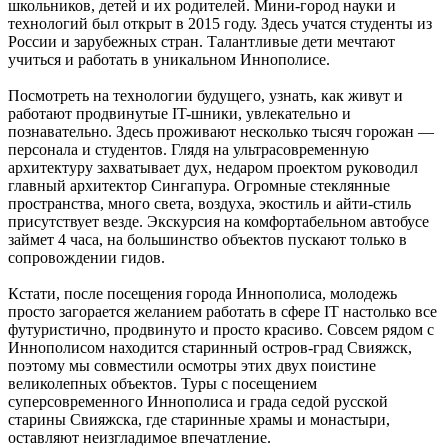
школьников, детей и их родителей. Мини-город науки и
технологий был открыт в 2015 году. Здесь учатся студенты из
России и зарубежных стран. Талантливые дети мечтают
учиться и работать в уникальном Иннополисе.
Посмотреть на технологии будущего, узнать, как живут и
работают продвинутые IT-шники, увлекательно и
познавательно. Здесь проживают несколько тысяч горожан ―
персонала и студентов. Глядя на ультрасовременную
архитектуру захватывает дух, недаром проектом руководил
главный архитектор Сингапура. Огромные стеклянные
пространства, много света, воздуха, экостиль и айти-стиль
присутствует везде. Экскурсия на комфортабельном автобусе
займет 4 часа, на большинство объектов пускают только в
сопровождении гидов.
Кстати, после посещения города Иннополиса, молодежь
просто загорается желанием работать в сфере IT настолько все
футуристично, продвинуто и просто красиво. Совсем рядом с
Иннополисом находится старинный остров-град Свияжск,
поэтому мы совместили осмотры этих двух поистине
великолепных объектов. Туры с посещением
суперсовременного Иннополиса и града седой русской
старины Свияжска, где старинные храмы и монастыри,
оставляют неизгладимое впечатление.