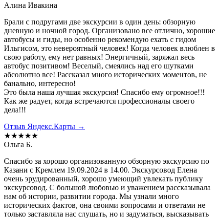
Алина Ивакина
Брали с подругами две экскурсии в один день: обзорную
дневную и ночной город. Организовано все отлично, хорошие
автобусы и гиды, но особенно рекомендую ехать с гидом
Ильгисом, это невероятный человек! Когда человек влюблен в
свою работу, ему нет равных! Энергичный, заряжал весь
автобус позитивом! Веселый, смеялись над его шутками
абсолютно все! Рассказал много исторических моментов, не
банально, интересно!
Это была наша лучшая экскурсия! Спасибо ему огромное!!!
Как же радует, когда встречаются профессионалы своего
дела!!!
Отзыв Яндекс.Карты →
★★★★★
Ольга Б.
Спасибо за хорошо организованную обзорную экскурсию по
Казани с Кремлем 19.09.2024 в 14.00. Экскурсовод Елена
очень эрудированный, хорошо умеющий увлекать публику
экскурсовод. С большой любовью и уважением рассказывала
нам об истории, развитии города. Мы узнали много
исторических фактов, она своими вопросами и ответами не
только заставляла нас слушать, но и задуматься, высказывать