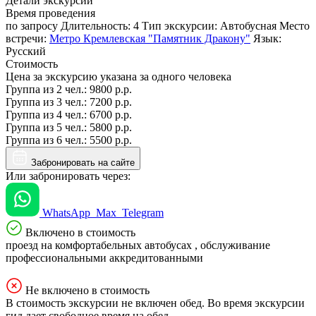
Детали экскурсии
Время проведения
по запросу
Длительность:
4
Тип экскурсии:
Автобусная
Место
встречи:
Метро Кремлевская "Памятник Дракону"
Язык:
Русский
Стоимость
Цена за экскурсию указана за одного человека
Группа из
2 чел.
:
9800 р.р.
Группа из
3 чел.
:
7200 р.р.
Группа из
4 чел.
:
6700 р.р.
Группа из
5 чел.
:
5800 р.р.
Группа из
6 чел.
:
5500 р.р.
Забронировать на сайте
Или забронировать через:
WhatsApp
Max
Telegram
Включено в стоимость
проезд на комфортабельных автобусах , обслуживание
профессиональными аккредитованными
Не включено в стоимость
В стоимость экскурсии не включен обед. Во время экскурсии
гид дает свободное время на обед.