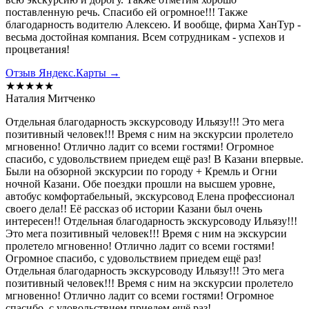
поставленную речь. Спасибо ей огромное!!! Также
благодарность водителю Алексею. И вообще, фирма ХанТур -
весьма достойная компания. Всем сотрудникам - успехов и
процветания!
Отзыв Яндекс.Карты →
★★★★★
Наталия Митченко
Отдельная благодарность экскурсоводу Ильязу!!! Это мега
позитивный человек!!! Время с ним на экскурсии пролетело
мгновенно! Отлично ладит со всеми гостями! Огромное
спасибо, с удовольствием приедем ещё раз! В Казани впервые.
Были на обзорной экскурсии по городу + Кремль и Огни
ночной Казани. Обе поездки прошли на высшем уровне,
автобус комфортабельный, экскурсовод Елена профессионал
своего дела!! Её рассказ об истории Казани был очень
интересен!! Отдельная благодарность экскурсоводу Ильязу!!!
Это мега позитивный человек!!! Время с ним на экскурсии
пролетело мгновенно! Отлично ладит со всеми гостями!
Огромное спасибо, с удовольствием приедем ещё раз!
Отдельная благодарность экскурсоводу Ильязу!!! Это мега
позитивный человек!!! Время с ним на экскурсии пролетело
мгновенно! Отлично ладит со всеми гостями! Огромное
спасибо, с удовольствием приедем ещё раз!