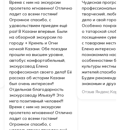
Время с ним на экскурсии
Чудесная программа,
пролетело мгновенно! Отлично
профессиональный ,
ладит со всеми гостями!
творческий, любячий с
Огромное спасибо, с
дело и свой город гид!
удовольствием приедем ещё
Особенно понравился 
раз! В Казани впервые. Были
о татарской слободе, с
на обзорной экскурсии по
посещением сувер рной
городу + Кремль и Огни
с товарами местных ма
ночной Казани. Обе поездки
Елена интересно , с юм
прошли на высшем уровне,
познакомила нас с
автобус комфортабельный,
особенностями быта и
экскурсовод Елена
культуры местных
профессионал своего дела!! Её
жителей.спасибо больш
рассказ об истории Казани
Будем рекомендовать
был очень интересен!!
знакомым и друзьям!
Отдельная благодарность
Отзыв Яндекс.Карты →
экскурсоводу Ильязу!!! Это
мега позитивный человек!!!
Время с ним на экскурсии
пролетело мгновенно! Отлично
ладит со всеми гостями!
Огромное спасибо, с