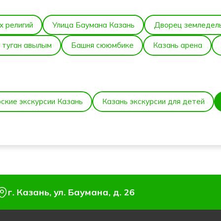
х религий
Улица Баумана Казань
Дворец земледел
 туган авылым
Башня сююмбике
Казань арена
ские экскурсии Казань
Казань экскурсии для детей
г. Казань, ул. Баумана, д. 26