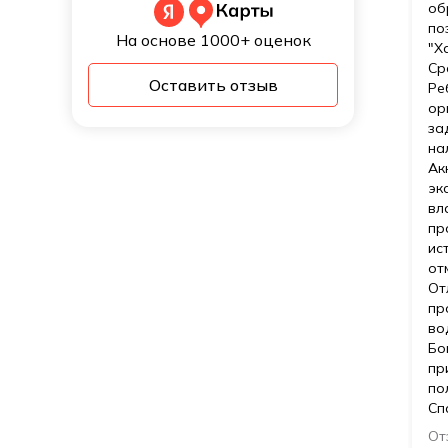
об
по
На основе 1000+ оценок
"Х
Ср
Оставить отзыв
Ре
ор
за
на
Ак
эк
вл
пр
ис
от
От
пр
во
Бо
пр
по
Сп
От