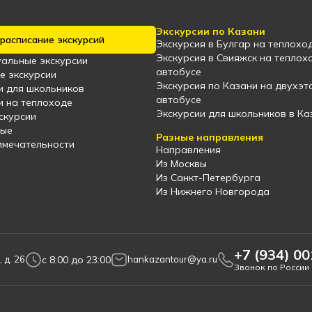
Экскурсии по Казани
расписание экскурсий
Экскурсия в Булгар на теплохо
Экскурсия в Свияжск на теплох
альные экскурсии
автобусе
е экскурсии
Экскурсия по Казани на двухэ
и для школьников
автобусе
и на теплоходе
Экскурсии для школьников в Ка
скурсии
ные
Разные направления
мечательности
Направления
Из Москвы
Из Санкт-Петербурга
Из Нижнего Новгорода
+7 (934) 0
c 8:00 до 23:00
 д. 26
hankazantour@ya.ru
Звонок по России