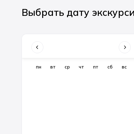
Выбрать дату экскурс
пн
вт
ср
чт
пт
сб
вс