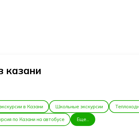
Дворе
Дворец
Кремлёвская
бракос
Земледельцев
набережная Казани
"ЧАША
в казани
экскурсии в Казани
Школьные экскурсии
Теплоходн
урсия по Казани на автобусе
Еще...