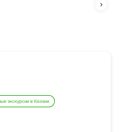
ц
очетания
Стадион "Казань-
"
Арена"
Театр кукол "Экия
ые экскурсии в Казани