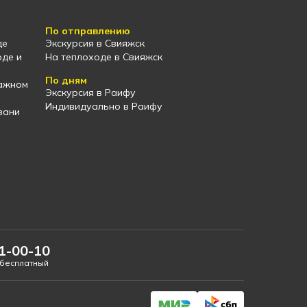
По отправлению
де
Экскурсия в Свияжск
оде и
На теплоходе в Свияжск
По дням
тажном
Экскурсия в Раифу
Индивидуально в Раифу
зани
01-00-10
 бесплатный