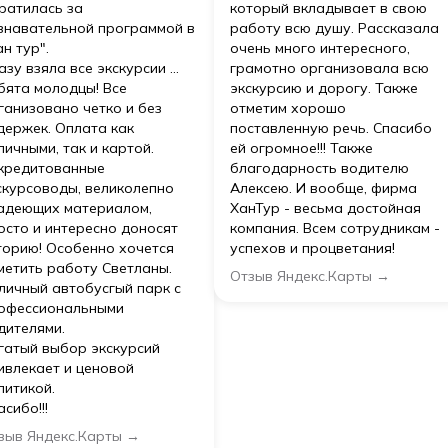
ратилась за
который вкладывает в свою
знавательной программой в
работу всю душу. Рассказала
ан тур".
очень много интересного,
азу взяла все экскурсии ...
грамотно организовала всю
бята молодцы! Все
экскурсию и дорогу. Также
ганизовано четко и без
отметим хорошо
держек. Оплата как
поставленную речь. Спасибо
личными, так и картой.
ей огромное!!! Также
кредитованные
благодарность водителю
скурсоводы, великолепно
Алексею. И вообще, фирма
адеющих материалом,
ХанТур - весьма достойная
осто и интересно доносят
компания. Всем сотрудникам -
торию! Особенно хочется
успехов и процветания!
метить работу Светланы.
Отзыв Яндекс.Карты →
личный автобусгый парк с
офессиональными
дителями.
гатый выбор экскурсий
ивлекает и ценовой
литикой.
асибо!!!
зыв Яндекс.Карты →