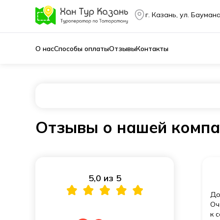
г. Казань, ул. Баумана
О нас
Способы оплаты
Отзывы
Контакты
Отзывы о нашей комп
5,0 из 5
До
Оч
к 